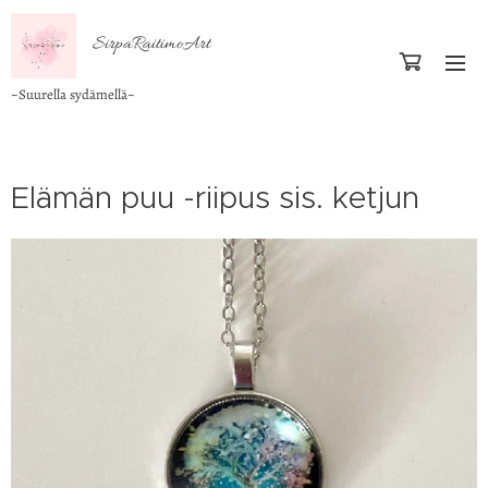
SirpaRaitimoArt
~Suurella sydämellä~
Elämän puu -riipus sis. ketjun