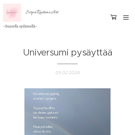
SirpaRaitimoArt
~Suurella sydämellä~
Universumi pysäyttää
05.02.2026