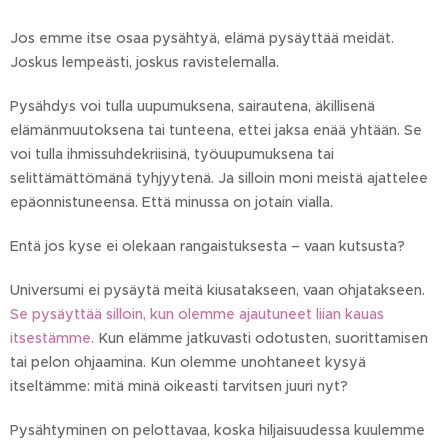
Jos emme itse osaa pysähtyä, elämä pysäyttää meidät.
Joskus lempeästi, joskus ravistelemalla.
Pysähdys voi tulla uupumuksena, sairautena, äkillisenä
elämänmuutoksena tai tunteena, ettei jaksa enää yhtään. Se
voi tulla ihmissuhdekriisinä, työuupumuksena tai
selittämättömänä tyhjyytenä. Ja silloin moni meistä ajattelee
epäonnistuneensa. Että minussa on jotain vialla.
Entä jos kyse ei olekaan rangaistuksesta – vaan kutsusta?
Universumi ei pysäytä meitä kiusatakseen, vaan ohjatakseen.
Se pysäyttää silloin, kun olemme ajautuneet liian kauas
itsestämme.
Kun elämme jatkuvasti odotusten, suorittamisen
tai pelon ohjaamina. Kun olemme unohtaneet kysyä
itseltämme: mitä minä oikeasti tarvitsen juuri nyt?
Pysähtyminen on pelottavaa, koska hiljaisuudessa kuulemme