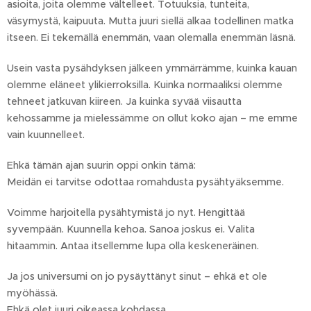
asioita, joita olemme vältelleet. Totuuksia, tunteita,
väsymystä, kaipuuta. Mutta juuri siellä alkaa todellinen matka
itseen. Ei tekemällä enemmän, vaan olemalla enemmän läsnä.
Usein vasta pysähdyksen jälkeen ymmärrämme, kuinka kauan
olemme eläneet ylikierroksilla. Kuinka normaaliksi olemme
tehneet jatkuvan kiireen. Ja kuinka syvää viisautta
kehossamme ja mielessämme on ollut koko ajan – me emme
vain kuunnelleet.
Ehkä tämän ajan suurin oppi onkin tämä:
Meidän ei tarvitse odottaa romahdusta pysähtyäksemme.
Voimme harjoitella pysähtymistä jo nyt. Hengittää
syvempään. Kuunnella kehoa. Sanoa joskus ei. Valita
hitaammin. Antaa itsellemme lupa olla keskeneräinen.
Ja jos universumi on jo pysäyttänyt sinut – ehkä et ole
myöhässä.
Ehkä olet juuri oikeassa kohdassa. 💖